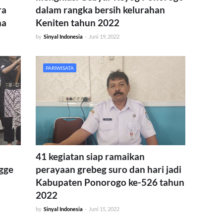
ra
dalam rangka bersih kelurahan
na
Keniten tahun 2022
by
Sinyal Indonesia
-
Juni 19, 2022
PARIWISATA
41 kegiatan siap ramaikan
gge
perayaan grebeg suro dan hari jadi
Kabupaten Ponorogo ke-526 tahun
2022
by
Sinyal Indonesia
-
Juni 15, 2022