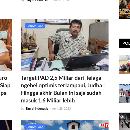
PARIWISATA
POL
uro
Target PAD 2,5 Miliar dari Telaga
Siap
ngebel optimis terlampaui, Judha :
npa
Hingga akhir Bulan ini saja sudah
masuk 1,6 Miliar lebih
by
Sinyal Indonesia
-
April 28, 2023
PARIWISATA