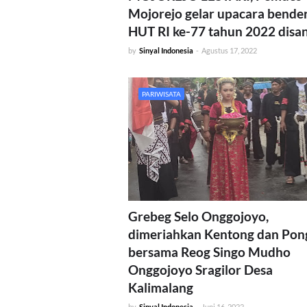
Mojorejo gelar upacara bende
HUT RI ke-77 tahun 2022 disa
by
Sinyal Indonesia
-
Agustus 17, 2022
PARIWISATA
Grebeg Selo Onggojoyo,
dimeriahkan Kentong dan Pon
bersama Reog Singo Mudho
Onggojoyo Sragilor Desa
Kalimalang
by
Sinyal Indonesia
-
Juni 16, 2022