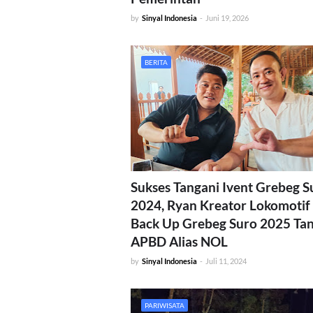
by
Sinyal Indonesia
-
Juni 19, 2026
BERITA
Sukses Tangani Ivent Grebeg S
2024, Ryan Kreator Lokomotif 
Back Up Grebeg Suro 2025 Ta
APBD Alias NOL
by
Sinyal Indonesia
-
Juli 11, 2024
PARIWISATA