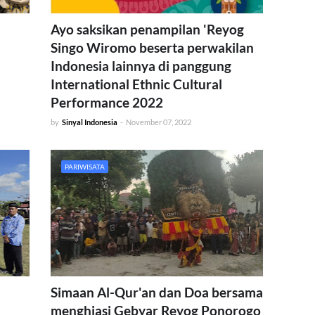
Ayo saksikan penampilan 'Reyog
Singo Wiromo beserta perwakilan
Indonesia lainnya di panggung
International Ethnic Cultural
Performance 2022
by
Sinyal Indonesia
-
November 07, 2022
PARIWISATA
Simaan Al-Qur'an dan Doa bersama
menghiasi Gebyar Reyog Ponorogo