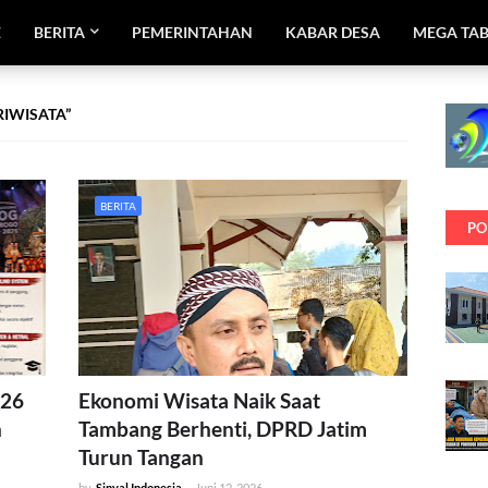
E
BERITA
PEMERINTAHAN
KABAR DESA
MEGA TA
RIWISATA
BERITA
PO
026
Ekonomi Wisata Naik Saat
n
Tambang Berhenti, DPRD Jatim
Turun Tangan
by
Sinyal Indonesia
-
Juni 12, 2026