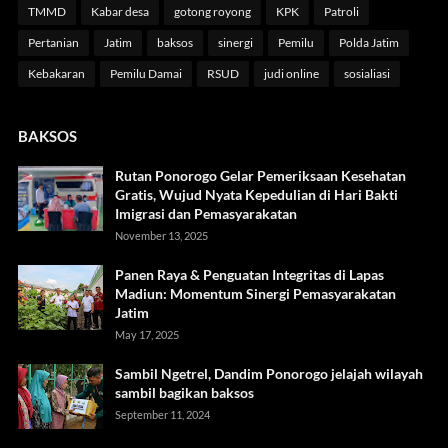
TMMD
Kabar desa
gotong royong
KPK
Patroli
Pertanian
Jatim
baksos
sinergi
Pemilu
Polda Jatim
Kebakaran
Pemilu Damai
RSUD
judi online
sosialiasi
BAKSOS
Rutan Ponorogo Gelar Pemeriksaan Kesehatan
Gratis, Wujud Nyata Kepedulian di Hari Bakti
Imigrasi dan Pemasyarakatan
November 13, 2025
Panen Raya & Penguatan Integritas di Lapas
Madiun: Momentum Sinergi Pemasyarakatan
Jatim
May 17, 2025
Sambil Ngetrel, Dandim Ponorogo jelajah wilayah
sambil bagikan baksos
September 11, 2024