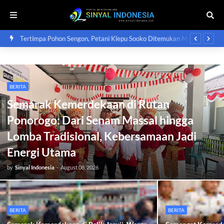
at
Tertimpa Pohon Sengon, Petani Klepu Sooko Ditemukan Meninggal
TNI
di Hutan Pinus
Mu
BERITA
Semarak Kemerdekaan di Rutan
Ponorogo: Dari Senam Massal hingga
Lomba Tradisional, Kebersamaan Jadi
Energi Utama
by
Sinyal Indonesia
-
August 08, 2026
BERITA
BERITA