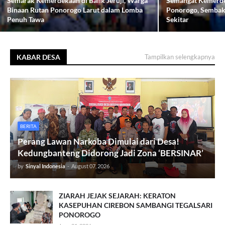
Semarak Kemerdekaan di Balik Jeruji, Warga
Semangat Kemerde
Binaan Rutan Ponorogo Larut dalam Lomba
Ponorogo, Sembak
Penuh Tawa
Sekitar
KABAR DESA
Tampilkan selengkapnya
BERITA
Perang Lawan Narkoba Dimulai dari Desa!
Kedungbanteng Didorong Jadi Zona ‘BERSINAR’
by
Sinyal Indonesia
-
August 07, 2026
ZIARAH JEJAK SEJARAH: KERATON
KASEPUHAN CIREBON SAMBANGI TEGALSARI
PONOROGO