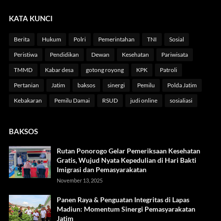
KATA KUNCI
Berita
Hukum
Polri
Pemerintahan
TNI
Sosial
Peristiwa
Pendidikan
Dewan
Kesehatan
Pariwisata
TMMD
Kabar desa
gotong royong
KPK
Patroli
Pertanian
Jatim
baksos
sinergi
Pemilu
Polda Jatim
Kebakaran
Pemilu Damai
RSUD
judi online
sosialiasi
BAKSOS
Rutan Ponorogo Gelar Pemeriksaan Kesehatan
Gratis, Wujud Nyata Kepedulian di Hari Bakti
Imigrasi dan Pemasyarakatan
November 13, 2025
Panen Raya & Penguatan Integritas di Lapas
Madiun: Momentum Sinergi Pemasyarakatan
Jatim