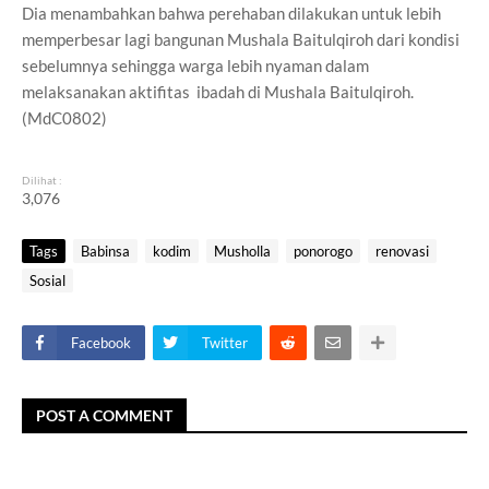
Dia menambahkan bahwa perehaban dilakukan untuk lebih
memperbesar lagi bangunan Mushala Baitulqiroh dari kondisi
sebelumnya sehingga warga lebih nyaman dalam
melaksanakan aktifitas ibadah di Mushala Baitulqiroh.
(MdC0802)
Dilihat :
3,076
Tags
Babinsa
kodim
Musholla
ponorogo
renovasi
Sosial
Facebook
Twitter
POST A COMMENT