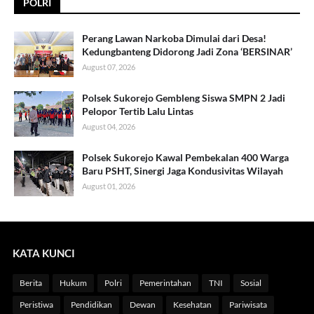
POLRI
Perang Lawan Narkoba Dimulai dari Desa!
Kedungbanteng Didorong Jadi Zona ‘BERSINAR’
August 07, 2026
Polsek Sukorejo Gembleng Siswa SMPN 2 Jadi
Pelopor Tertib Lalu Lintas
August 04, 2026
Polsek Sukorejo Kawal Pembekalan 400 Warga
Baru PSHT, Sinergi Jaga Kondusivitas Wilayah
August 01, 2026
KATA KUNCI
Berita
Hukum
Polri
Pemerintahan
TNI
Sosial
Peristiwa
Pendidikan
Dewan
Kesehatan
Pariwisata