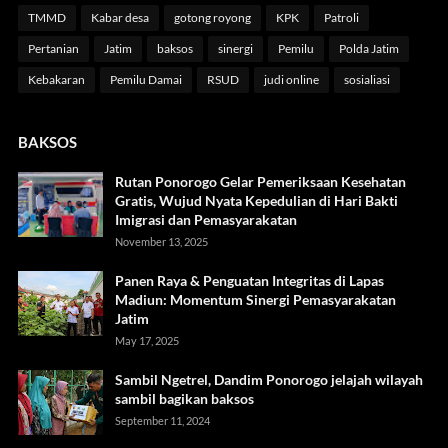
TMMD
Kabar desa
gotong royong
KPK
Patroli
Pertanian
Jatim
baksos
sinergi
Pemilu
Polda Jatim
Kebakaran
Pemilu Damai
RSUD
judi online
sosialiasi
BAKSOS
Rutan Ponorogo Gelar Pemeriksaan Kesehatan
Gratis, Wujud Nyata Kepedulian di Hari Bakti
Imigrasi dan Pemasyarakatan
November 13, 2025
Panen Raya & Penguatan Integritas di Lapas
Madiun: Momentum Sinergi Pemasyarakatan
Jatim
May 17, 2025
Sambil Ngetrel, Dandim Ponorogo jelajah wilayah
sambil bagikan baksos
September 11, 2024