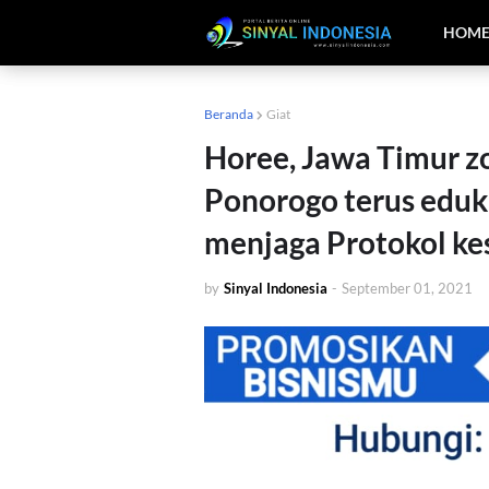
HOM
Beranda
Giat
Horee, Jawa Timur zo
Ponorogo terus eduk
menjaga Protokol ke
by
Sinyal Indonesia
-
September 01, 2021