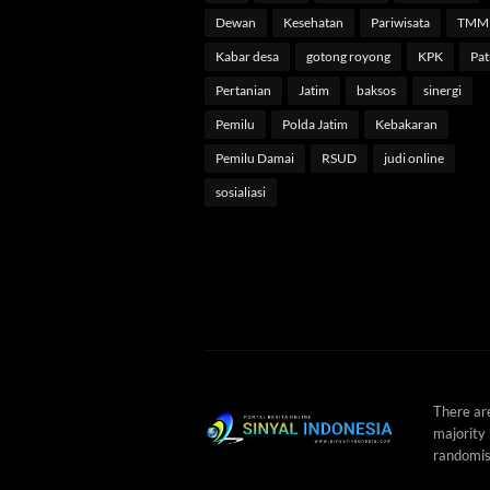
Dewan
Kesehatan
Pariwisata
TMM
Kabar desa
gotong royong
KPK
Pat
Pertanian
Jatim
baksos
sinergi
Pemilu
Polda Jatim
Kebakaran
Pemilu Damai
RSUD
judi online
sosialiasi
There ar
majority 
randomis