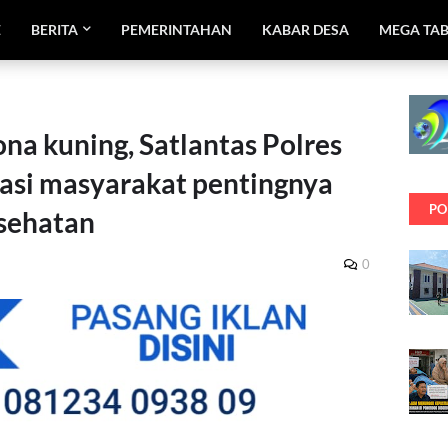
E
BERITA
PEMERINTAHAN
KABAR DESA
MEGA TA
na kuning, Satlantas Polres
asi masyarakat pentingnya
PO
sehatan
0