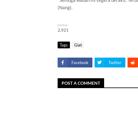
"Semoga wabah ini segera berakit. Ter
(Nang).
Dilihat :
2,921
Tags
Giat
Facebook
Twitter
POST A COMMENT