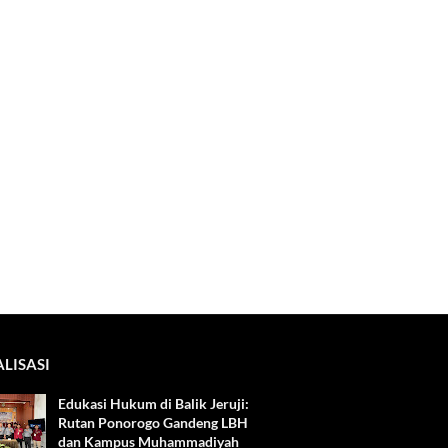
ALISASI
Edukasi Hukum di Balik Jeruji:
Rutan Ponorogo Gandeng LBH
dan Kampus Muhammadiyah