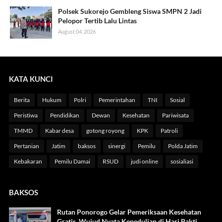
Polsek Sukorejo Gembleng Siswa SMPN 2 Jadi
Pelopor Tertib Lalu Lintas
August 04, 2026
KATA KUNCI
Berita
Hukum
Polri
Pemerintahan
TNI
Sosial
Peristiwa
Pendidikan
Dewan
Kesehatan
Pariwisata
TMMD
Kabar desa
gotong royong
KPK
Patroli
Pertanian
Jatim
baksos
sinergi
Pemilu
Polda Jatim
Kebakaran
Pemilu Damai
RSUD
judi online
sosialiasi
BAKSOS
Rutan Ponorogo Gelar Pemeriksaan Kesehatan
Gratis, Wujud Nyata Kepedulian di Hari Bakti